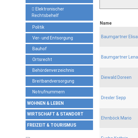
Elektronischer
Rechtsbehelf
Name
Politik
Baumgartner Elis
Ver- und Entsorgung
Bauhof
Baumgartner Lena
Ortsrecht
Behördenverzeichnis
Diewald Doreen
Breitbandversorgung
Notrufnummern
Drexler Sepp
WOHNEN & LEBEN
WIRTSCHAFT & STANDORT
Ehrnböck Mario
FREIZEIT & TOURISMUS