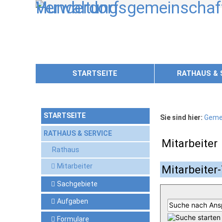
Zum Inhalt
,
zur Navigation
oder
zur Startseite
springen.
STARTSEITE
RATHAUS & 
STARTSEITE
Sie sind hier:
Geme
RATHAUS & SERVICE
Mitarbeiter
Rathaus
Mitarbeiter
Mitarbeiter-
Sachgebiete
Aufgaben
Formulare