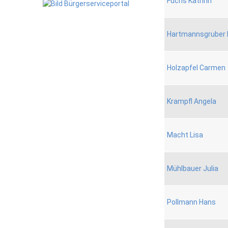
Fuchs Kathrin
Hartmannsgruber 
Holzapfel Carmen
Krampfl Angela
Macht Lisa
Mühlbauer Julia
Pollmann Hans