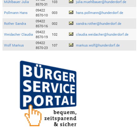
Mühlbauer Julia
103
julia.muehlbauer@hunderdorf.de
8570-31
09422
Pollmann Hans
003
hans.pollmann@hunderdorf.de
8570-10
09422
Rother Sandra
002
sandra.rother@hunderdorf.de
8570-16
09422
Weidacher Claudia
102
claudia.weidacher@hunderdorf.de
8570-19
09422
Wolf Markus
107
markus.wolf@hunderdorf.de
8570-23