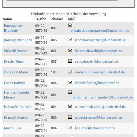
Telefonliste der Mitarbeiter/innen der Verwaltung
Name
Telefon
Zimmer
Mail
Baumgartner
09422
002
Elisabeth
8570-28
elisabeth.baumgartner@hunderdorf.de
09422
Baumgartner Lena
006
lena.baumgartner@hunderdorf.de
8570-34
09422
Diewald Doreen
007
doreen.diewald@hunderdorf.de
8570-42
09422
Drexler Sepp
007
sepp.drexler@hunderdorf.de
8570-11
09422
Ehrnböck Mario
103
mario.ehrnboeck@hunderdorf.de
8570-26
09422
Fuchs Kathrin
004
kathrin.fuchs@hunderdorf.de
8570-36
Hartmannsgruber
09422
001
Margot
8570-29
margot.hartmannsgruber@hunderdorf.de
09422
Holzapfel Carmen
004
carmen.holzapfel@hunderdorf.de
8570-0
09422
Krampfl Angela
006
angela.krampfl@hunderdorf.de
8570-35
09422
Macht Lisa
004
lisa.macht@hunderdorf.de
8570-41
09422