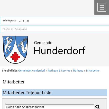
Zum Inhalt
,
zur Navigation
oder
zur Startseite
springen.
chließen
M
A
Schriftgröße
A
A
Sie sind hier:
Gemeinde Hunderdorf
>
Rathaus & Service
>
Rathaus
>
Mitarbeiter
Mitarbeiter
Mitarbeiter-Telefon-Liste