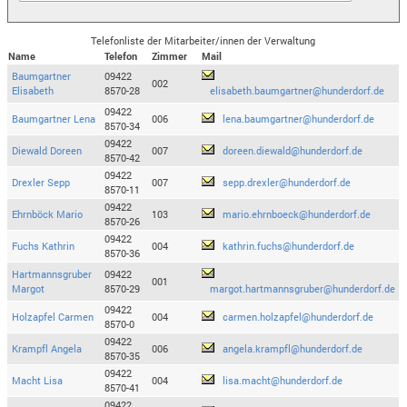
Telefonliste der Mitarbeiter/innen der Verwaltung
Name
Telefon
Zimmer
Mail
Baumgartner
09422
002
Elisabeth
8570-28
elisabeth.baumgartner@hunderdorf.de
09422
Baumgartner Lena
006
lena.baumgartner@hunderdorf.de
8570-34
09422
Diewald Doreen
007
doreen.diewald@hunderdorf.de
8570-42
09422
Drexler Sepp
007
sepp.drexler@hunderdorf.de
8570-11
09422
Ehrnböck Mario
103
mario.ehrnboeck@hunderdorf.de
8570-26
09422
Fuchs Kathrin
004
kathrin.fuchs@hunderdorf.de
8570-36
Hartmannsgruber
09422
001
Margot
8570-29
margot.hartmannsgruber@hunderdorf.de
09422
Holzapfel Carmen
004
carmen.holzapfel@hunderdorf.de
8570-0
09422
Krampfl Angela
006
angela.krampfl@hunderdorf.de
8570-35
09422
Macht Lisa
004
lisa.macht@hunderdorf.de
8570-41
09422