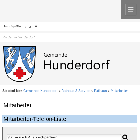
Zum Inhalt
,
zur Navigation
oder
zur Startseite
springen.
chließen
M
A
Schriftgröße
A
A
Sie sind hier:
Gemeinde Hunderdorf
>
Rathaus & Service
>
Rathaus
>
Mitarbeiter
Mitarbeiter
Mitarbeiter-Telefon-Liste