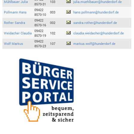
Mühlbauer Julia
103
julia.muehlbauer@hunderdorf.de
8570-31
09422
Pollmann Hans
003
hans.pollmann@hunderdorf.de
8570-10
09422
Rother Sandra
002
sandra.rother@hunderdorf.de
8570-16
09422
Weidacher Claudia
102
claudia.weidacher@hunderdorf.de
8570-19
09422
Wolf Markus
107
markus.wolf@hunderdorf.de
8570-23