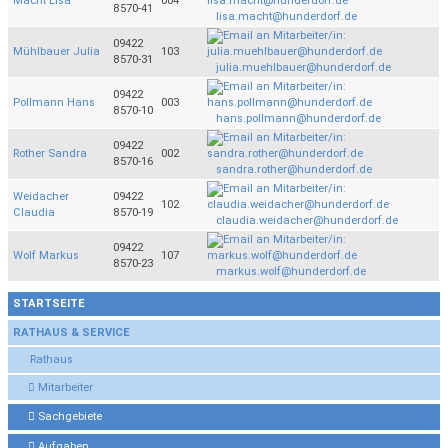
Macht Lisa
004
8570-41
lisa.macht@hunderdorf.de
09422
Mühlbauer Julia
103
8570-31
julia.muehlbauer@hunderdorf.de
09422
Pollmann Hans
003
8570-10
hans.pollmann@hunderdorf.de
09422
Rother Sandra
002
8570-16
sandra.rother@hunderdorf.de
Weidacher
09422
102
Claudia
8570-19
claudia.weidacher@hunderdorf.de
09422
Wolf Markus
107
8570-23
markus.wolf@hunderdorf.de
STARTSEITE
RATHAUS & SERVICE
Rathaus
Mitarbeiter
Sachgebiete
Aufgaben