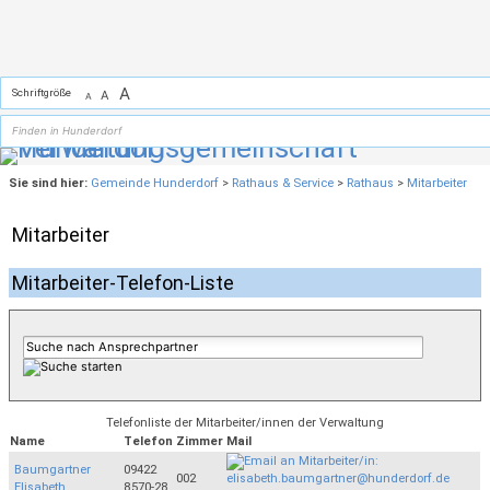
Zum Inhalt
,
zur Navigation
oder
zur Startseite
springen.
A
Schriftgröße
A
A
Sie sind hier:
Gemeinde Hunderdorf
>
Rathaus & Service
>
Rathaus
>
Mitarbeiter
Mitarbeiter
Mitarbeiter-Telefon-Liste
Telefonliste der Mitarbeiter/innen der Verwaltung
Name
Telefon
Zimmer
Mail
Baumgartner
09422
002
Elisabeth
8570-28