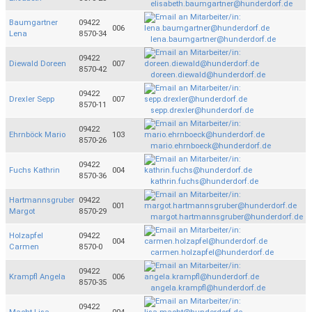
elisabeth.baumgartner@hunderdorf.de
Baumgartner
09422
006
Lena
8570-34
lena.baumgartner@hunderdorf.de
09422
Diewald Doreen
007
8570-42
doreen.diewald@hunderdorf.de
09422
Drexler Sepp
007
8570-11
sepp.drexler@hunderdorf.de
09422
Ehrnböck Mario
103
8570-26
mario.ehrnboeck@hunderdorf.de
09422
Fuchs Kathrin
004
8570-36
kathrin.fuchs@hunderdorf.de
Hartmannsgruber
09422
001
Margot
8570-29
margot.hartmannsgruber@hunderdorf.de
Holzapfel
09422
004
Carmen
8570-0
carmen.holzapfel@hunderdorf.de
09422
Krampfl Angela
006
8570-35
angela.krampfl@hunderdorf.de
09422