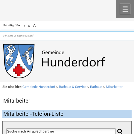
Zum Inhalt
,
zur Navigation
oder
zur Startseite
springen.
chließen
M
A
Schriftgröße
A
A
Sie sind hier:
Gemeinde Hunderdorf
>
Rathaus & Service
>
Rathaus
>
Mitarbeiter
Mitarbeiter
Mitarbeiter-Telefon-Liste