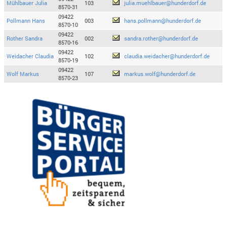
Mühlbauer Julia
103
julia.muehlbauer@hunderdorf.de
8570-31
09422
Pollmann Hans
003
hans.pollmann@hunderdorf.de
8570-10
09422
Rother Sandra
002
sandra.rother@hunderdorf.de
8570-16
09422
Weidacher Claudia
102
claudia.weidacher@hunderdorf.de
8570-19
09422
Wolf Markus
107
markus.wolf@hunderdorf.de
8570-23