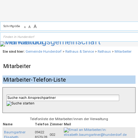
Zum Inhalt
,
zur Navigation
oder
zur Startseite
springen.
A
Schriftgröße
A
A
Sie sind hier:
Gemeinde Hunderdorf
>
Rathaus & Service
>
Rathaus
>
Mitarbeiter
Mitarbeiter
Mitarbeiter-Telefon-Liste
Telefonliste der Mitarbeiter/innen der Verwaltung
Name
Telefon
Zimmer
Mail
Baumgartner
09422
002
Elisabeth
8570-28