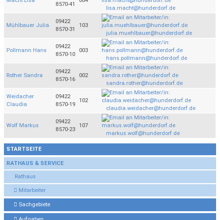
Macht Lisa
004
8570-41
lisa.macht@hunderdorf.de
09422
Mühlbauer Julia
103
8570-31
julia.muehlbauer@hunderdorf.de
09422
Pollmann Hans
003
8570-10
hans.pollmann@hunderdorf.de
09422
Rother Sandra
002
8570-16
sandra.rother@hunderdorf.de
Weidacher
09422
102
Claudia
8570-19
claudia.weidacher@hunderdorf.de
09422
Wolf Markus
107
8570-23
markus.wolf@hunderdorf.de
STARTSEITE
RATHAUS & SERVICE
Rathaus
Mitarbeiter
Sachgebiete
Aufgaben