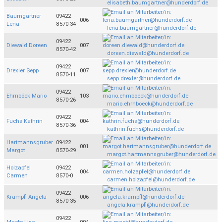
elisabeth.baumgartner@hunderdorf.de
Baumgartner
09422
006
Lena
8570-34
lena.baumgartner@hunderdorf.de
09422
Diewald Doreen
007
8570-42
doreen.diewald@hunderdorf.de
09422
Drexler Sepp
007
8570-11
sepp.drexler@hunderdorf.de
09422
Ehrnböck Mario
103
8570-26
mario.ehrnboeck@hunderdorf.de
09422
Fuchs Kathrin
004
8570-36
kathrin.fuchs@hunderdorf.de
Hartmannsgruber
09422
001
Margot
8570-29
margot.hartmannsgruber@hunderdorf.de
Holzapfel
09422
004
Carmen
8570-0
carmen.holzapfel@hunderdorf.de
09422
Krampfl Angela
006
8570-35
angela.krampfl@hunderdorf.de
09422