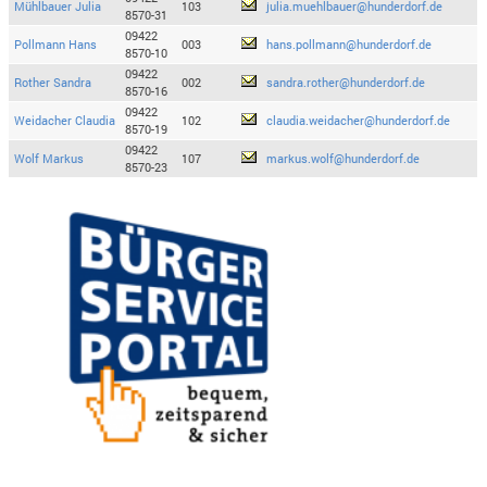
Mühlbauer Julia
103
julia.muehlbauer@hunderdorf.de
8570-31
09422
Pollmann Hans
003
hans.pollmann@hunderdorf.de
8570-10
09422
Rother Sandra
002
sandra.rother@hunderdorf.de
8570-16
09422
Weidacher Claudia
102
claudia.weidacher@hunderdorf.de
8570-19
09422
Wolf Markus
107
markus.wolf@hunderdorf.de
8570-23