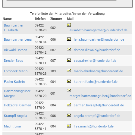
Telefonliste der Mitarbeiter/innen der Verwaltung
Name
Telefon
Zimmer
Mail
Baumgartner
09422
002
Elisabeth
8570-28
elisabeth.baumgartner@hunderdorf.de
09422
Baumgartner Lena
006
lena.baumgartner@hunderdorf.de
8570-34
09422
Diewald Doreen
007
doreen.diewald@hunderdorf.de
8570-42
09422
Drexler Sepp
007
sepp.drexler@hunderdorf.de
8570-11
09422
Ehrnböck Mario
103
mario.ehrnboeck@hunderdorf.de
8570-26
09422
Fuchs Kathrin
004
kathrin.fuchs@hunderdorf.de
8570-36
Hartmannsgruber
09422
001
Margot
8570-29
margot.hartmannsgruber@hunderdorf.de
09422
Holzapfel Carmen
004
carmen.holzapfel@hunderdorf.de
8570-0
09422
Krampfl Angela
006
angela.krampfl@hunderdorf.de
8570-35
09422
Macht Lisa
004
lisa.macht@hunderdorf.de
8570-41
09422