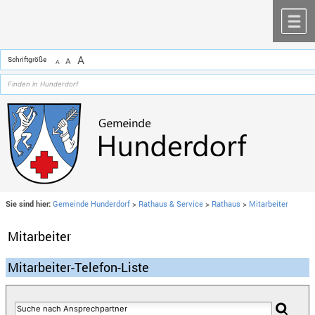
Zum Inhalt
,
zur Navigation
oder
zur Startseite
springen.
chließen
M
A
Schriftgröße
A
A
Sie sind hier:
Gemeinde Hunderdorf
>
Rathaus & Service
>
Rathaus
>
Mitarbeiter
Mitarbeiter
Mitarbeiter-Telefon-Liste