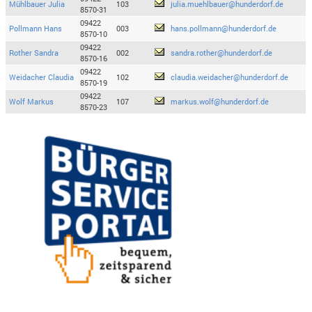
Mühlbauer Julia
103
julia.muehlbauer@hunderdorf.de
8570-31
09422
Pollmann Hans
003
hans.pollmann@hunderdorf.de
8570-10
09422
Rother Sandra
002
sandra.rother@hunderdorf.de
8570-16
09422
Weidacher Claudia
102
claudia.weidacher@hunderdorf.de
8570-19
09422
Wolf Markus
107
markus.wolf@hunderdorf.de
8570-23