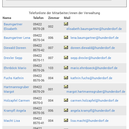
Telefonliste der Mitarbeiter/innen der Verwaltung
Name
Telefon
Zimmer
Mail
Baumgartner
09422
002
Elisabeth
8570-28
elisabeth.baumgartner@hunderdorf.de
09422
Baumgartner Lena
006
lena.baumgartner@hunderdorf.de
8570-34
09422
Diewald Doreen
007
doreen.diewald@hunderdorf.de
8570-42
09422
Drexler Sepp
007
sepp.drexler@hunderdorf.de
8570-11
09422
Ehrnböck Mario
103
mario.ehrnboeck@hunderdorf.de
8570-26
09422
Fuchs Kathrin
004
kathrin.fuchs@hunderdorf.de
8570-36
Hartmannsgruber
09422
001
Margot
8570-29
margot.hartmannsgruber@hunderdorf.de
09422
Holzapfel Carmen
004
carmen.holzapfel@hunderdorf.de
8570-0
09422
Krampfl Angela
006
angela.krampfl@hunderdorf.de
8570-35
09422
Macht Lisa
004
lisa.macht@hunderdorf.de
8570-41
09422