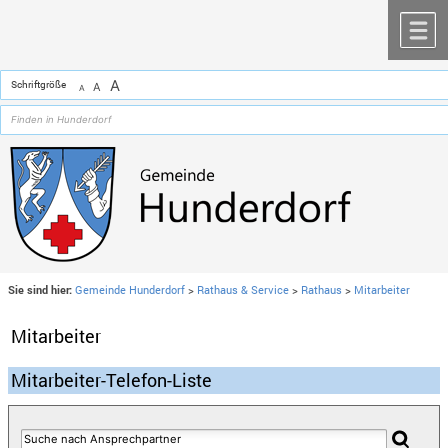
Zum Inhalt
,
zur Navigation
oder
zur Startseite
springen.
chließen
M
A
Schriftgröße
A
A
Sie sind hier:
Gemeinde Hunderdorf
>
Rathaus & Service
>
Rathaus
>
Mitarbeiter
Mitarbeiter
Mitarbeiter-Telefon-Liste