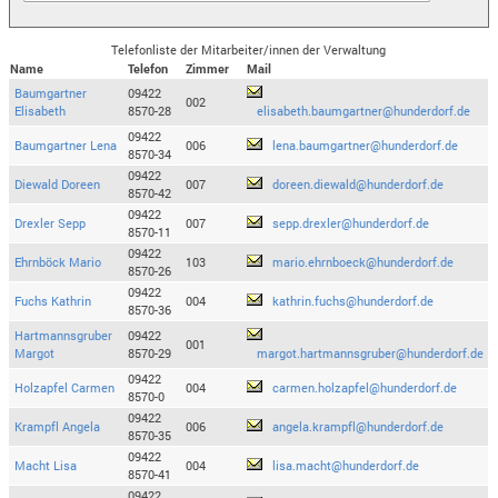
Telefonliste der Mitarbeiter/innen der Verwaltung
Name
Telefon
Zimmer
Mail
Baumgartner
09422
002
Elisabeth
8570-28
elisabeth.baumgartner@hunderdorf.de
09422
Baumgartner Lena
006
lena.baumgartner@hunderdorf.de
8570-34
09422
Diewald Doreen
007
doreen.diewald@hunderdorf.de
8570-42
09422
Drexler Sepp
007
sepp.drexler@hunderdorf.de
8570-11
09422
Ehrnböck Mario
103
mario.ehrnboeck@hunderdorf.de
8570-26
09422
Fuchs Kathrin
004
kathrin.fuchs@hunderdorf.de
8570-36
Hartmannsgruber
09422
001
Margot
8570-29
margot.hartmannsgruber@hunderdorf.de
09422
Holzapfel Carmen
004
carmen.holzapfel@hunderdorf.de
8570-0
09422
Krampfl Angela
006
angela.krampfl@hunderdorf.de
8570-35
09422
Macht Lisa
004
lisa.macht@hunderdorf.de
8570-41
09422