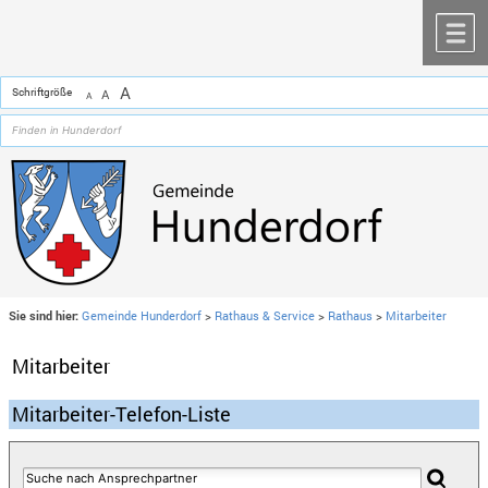
Zum Inhalt
,
zur Navigation
oder
zur Startseite
springen.
chließen
M
A
Schriftgröße
A
A
Sie sind hier:
Gemeinde Hunderdorf
>
Rathaus & Service
>
Rathaus
>
Mitarbeiter
Mitarbeiter
Mitarbeiter-Telefon-Liste