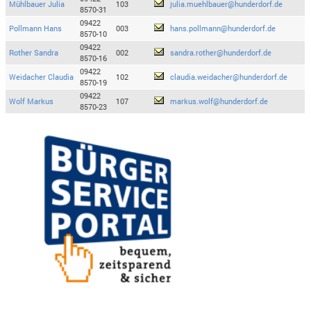
Mühlbauer Julia
103
julia.muehlbauer@hunderdorf.de
8570-31
09422
Pollmann Hans
003
hans.pollmann@hunderdorf.de
8570-10
09422
Rother Sandra
002
sandra.rother@hunderdorf.de
8570-16
09422
Weidacher Claudia
102
claudia.weidacher@hunderdorf.de
8570-19
09422
Wolf Markus
107
markus.wolf@hunderdorf.de
8570-23