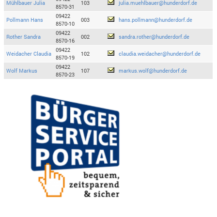
Mühlbauer Julia
103
julia.muehlbauer@hunderdorf.de
8570-31
09422
Pollmann Hans
003
hans.pollmann@hunderdorf.de
8570-10
09422
Rother Sandra
002
sandra.rother@hunderdorf.de
8570-16
09422
Weidacher Claudia
102
claudia.weidacher@hunderdorf.de
8570-19
09422
Wolf Markus
107
markus.wolf@hunderdorf.de
8570-23