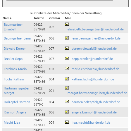
Telefonliste der Mitarbeiter/innen der Verwaltung
Name
Telefon
Zimmer
Mail
Baumgartner
09422
002
Elisabeth
8570-28
elisabeth.baumgartner@hunderdorf.de
09422
Baumgartner Lena
006
lena.baumgartner@hunderdorf.de
8570-34
09422
Diewald Doreen
007
doreen.diewald@hunderdorf.de
8570-42
09422
Drexler Sepp
007
sepp.drexler@hunderdorf.de
8570-11
09422
Ehrnböck Mario
103
mario.ehrnboeck@hunderdorf.de
8570-26
09422
Fuchs Kathrin
004
kathrin.fuchs@hunderdorf.de
8570-36
Hartmannsgruber
09422
001
Margot
8570-29
margot.hartmannsgruber@hunderdorf.de
09422
Holzapfel Carmen
004
carmen.holzapfel@hunderdorf.de
8570-0
09422
Krampfl Angela
006
angela.krampfl@hunderdorf.de
8570-35
09422
Macht Lisa
004
lisa.macht@hunderdorf.de
8570-41
09422