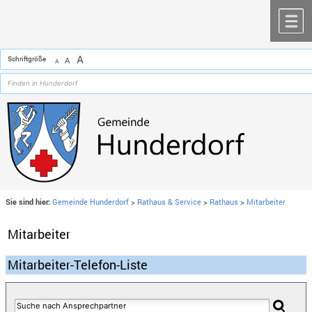
Zum Inhalt
,
zur Navigation
oder
zur Startseite
springen.
chließen
M
A
Schriftgröße
A
A
Sie sind hier:
Gemeinde Hunderdorf
>
Rathaus & Service
>
Rathaus
>
Mitarbeiter
Mitarbeiter
Mitarbeiter-Telefon-Liste