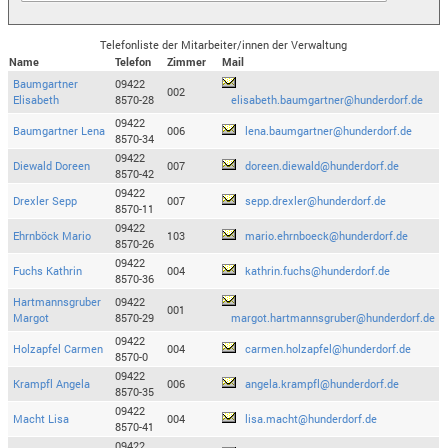
Telefonliste der Mitarbeiter/innen der Verwaltung
Name
Telefon
Zimmer
Mail
Baumgartner
09422
002
Elisabeth
8570-28
elisabeth.baumgartner@hunderdorf.de
09422
Baumgartner Lena
006
lena.baumgartner@hunderdorf.de
8570-34
09422
Diewald Doreen
007
doreen.diewald@hunderdorf.de
8570-42
09422
Drexler Sepp
007
sepp.drexler@hunderdorf.de
8570-11
09422
Ehrnböck Mario
103
mario.ehrnboeck@hunderdorf.de
8570-26
09422
Fuchs Kathrin
004
kathrin.fuchs@hunderdorf.de
8570-36
Hartmannsgruber
09422
001
Margot
8570-29
margot.hartmannsgruber@hunderdorf.de
09422
Holzapfel Carmen
004
carmen.holzapfel@hunderdorf.de
8570-0
09422
Krampfl Angela
006
angela.krampfl@hunderdorf.de
8570-35
09422
Macht Lisa
004
lisa.macht@hunderdorf.de
8570-41
09422