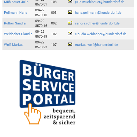
Mühlbauer Julia
103
julia.muehlbauer@hunderdorf.de
8570-31
09422
Pollmann Hans
003
hans.pollmann@hunderdorf.de
8570-10
09422
Rother Sandra
002
sandra.rother@hunderdorf.de
8570-16
09422
Weidacher Claudia
102
claudia.weidacher@hunderdorf.de
8570-19
09422
Wolf Markus
107
markus.wolf@hunderdorf.de
8570-23