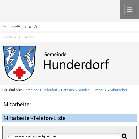
Zum Inhalt
,
zur Navigation
oder
zur Startseite
springen.
chließen
M
A
Schriftgröße
A
A
Sie sind hier:
Gemeinde Hunderdorf
>
Rathaus & Service
>
Rathaus
>
Mitarbeiter
Mitarbeiter
Mitarbeiter-Telefon-Liste