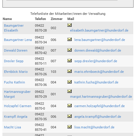
Telefonliste der Mitarbeiter/innen der Verwaltung
Name
Telefon
Zimmer
Mail
Baumgartner
09422
002
Elisabeth
8570-28
elisabeth.baumgartner@hunderdorf.de
09422
Baumgartner Lena
006
lena.baumgartner@hunderdorf.de
8570-34
09422
Diewald Doreen
007
doreen.diewald@hunderdorf.de
8570-42
09422
Drexler Sepp
007
sepp.drexler@hunderdorf.de
8570-11
09422
Ehrnböck Mario
103
mario.ehrnboeck@hunderdorf.de
8570-26
09422
Fuchs Kathrin
004
kathrin.fuchs@hunderdorf.de
8570-36
Hartmannsgruber
09422
001
Margot
8570-29
margot.hartmannsgruber@hunderdorf.de
09422
Holzapfel Carmen
004
carmen.holzapfel@hunderdorf.de
8570-0
09422
Krampfl Angela
006
angela.krampfl@hunderdorf.de
8570-35
09422
Macht Lisa
004
lisa.macht@hunderdorf.de
8570-41
09422