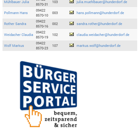
Mühlbauer Julia
103
julia.muehlbauer@hunderdorf.de
8570-31
09422
Pollmann Hans
003
hans.pollmann@hunderdorf.de
8570-10
09422
Rother Sandra
002
sandra.rother@hunderdorf.de
8570-16
09422
Weidacher Claudia
102
claudia.weidacher@hunderdorf.de
8570-19
09422
Wolf Markus
107
markus.wolf@hunderdorf.de
8570-23