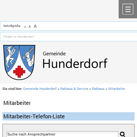
Zum Inhalt
,
zur Navigation
oder
zur Startseite
springen.
chließen
M
A
Schriftgröße
A
A
Sie sind hier:
Gemeinde Hunderdorf
>
Rathaus & Service
>
Rathaus
>
Mitarbeiter
Mitarbeiter
Mitarbeiter-Telefon-Liste