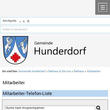
Zum Inhalt
,
zur Navigation
oder
zur Startseite
springen.
chließen
M
A
Schriftgröße
A
A
Sie sind hier:
Gemeinde Hunderdorf
>
Rathaus & Service
>
Rathaus
>
Mitarbeiter
Mitarbeiter
Mitarbeiter-Telefon-Liste