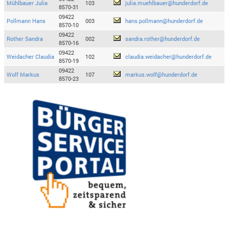
Mühlbauer Julia
103
julia.muehlbauer@hunderdorf.de
8570-31
09422
Pollmann Hans
003
hans.pollmann@hunderdorf.de
8570-10
09422
Rother Sandra
002
sandra.rother@hunderdorf.de
8570-16
09422
Weidacher Claudia
102
claudia.weidacher@hunderdorf.de
8570-19
09422
Wolf Markus
107
markus.wolf@hunderdorf.de
8570-23