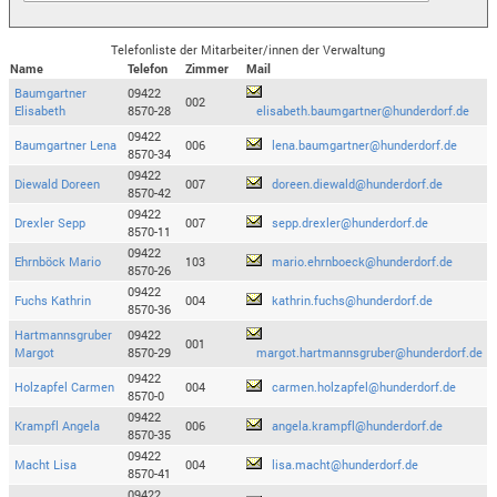
Telefonliste der Mitarbeiter/innen der Verwaltung
Name
Telefon
Zimmer
Mail
Baumgartner
09422
002
Elisabeth
8570-28
elisabeth.baumgartner@hunderdorf.de
09422
Baumgartner Lena
006
lena.baumgartner@hunderdorf.de
8570-34
09422
Diewald Doreen
007
doreen.diewald@hunderdorf.de
8570-42
09422
Drexler Sepp
007
sepp.drexler@hunderdorf.de
8570-11
09422
Ehrnböck Mario
103
mario.ehrnboeck@hunderdorf.de
8570-26
09422
Fuchs Kathrin
004
kathrin.fuchs@hunderdorf.de
8570-36
Hartmannsgruber
09422
001
Margot
8570-29
margot.hartmannsgruber@hunderdorf.de
09422
Holzapfel Carmen
004
carmen.holzapfel@hunderdorf.de
8570-0
09422
Krampfl Angela
006
angela.krampfl@hunderdorf.de
8570-35
09422
Macht Lisa
004
lisa.macht@hunderdorf.de
8570-41
09422