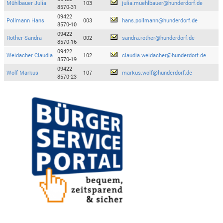
Mühlbauer Julia
103
julia.muehlbauer@hunderdorf.de
8570-31
09422
Pollmann Hans
003
hans.pollmann@hunderdorf.de
8570-10
09422
Rother Sandra
002
sandra.rother@hunderdorf.de
8570-16
09422
Weidacher Claudia
102
claudia.weidacher@hunderdorf.de
8570-19
09422
Wolf Markus
107
markus.wolf@hunderdorf.de
8570-23