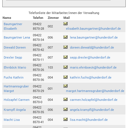
Telefonliste der Mitarbeiter/innen der Verwaltung
Name
Telefon
Zimmer
Mail
Baumgartner
09422
002
Elisabeth
8570-28
elisabeth.baumgartner@hunderdorf.de
09422
Baumgartner Lena
006
lena.baumgartner@hunderdorf.de
8570-34
09422
Diewald Doreen
007
doreen.diewald@hunderdorf.de
8570-42
09422
Drexler Sepp
007
sepp.drexler@hunderdorf.de
8570-11
09422
Ehrnböck Mario
103
mario.ehrnboeck@hunderdorf.de
8570-26
09422
Fuchs Kathrin
004
kathrin.fuchs@hunderdorf.de
8570-36
Hartmannsgruber
09422
001
Margot
8570-29
margot.hartmannsgruber@hunderdorf.de
09422
Holzapfel Carmen
004
carmen.holzapfel@hunderdorf.de
8570-0
09422
Krampfl Angela
006
angela.krampfl@hunderdorf.de
8570-35
09422
Macht Lisa
004
lisa.macht@hunderdorf.de
8570-41
09422