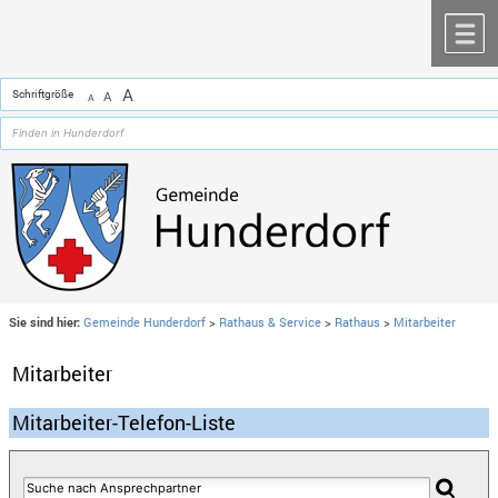
Zum Inhalt
,
zur Navigation
oder
zur Startseite
springen.
chließen
M
A
Schriftgröße
A
A
Sie sind hier:
Gemeinde Hunderdorf
>
Rathaus & Service
>
Rathaus
>
Mitarbeiter
Mitarbeiter
Mitarbeiter-Telefon-Liste