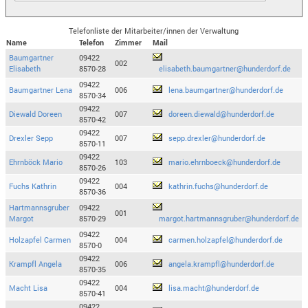
Telefonliste der Mitarbeiter/innen der Verwaltung
Name
Telefon
Zimmer
Mail
Baumgartner
09422
002
Elisabeth
8570-28
elisabeth.baumgartner@hunderdorf.de
09422
Baumgartner Lena
006
lena.baumgartner@hunderdorf.de
8570-34
09422
Diewald Doreen
007
doreen.diewald@hunderdorf.de
8570-42
09422
Drexler Sepp
007
sepp.drexler@hunderdorf.de
8570-11
09422
Ehrnböck Mario
103
mario.ehrnboeck@hunderdorf.de
8570-26
09422
Fuchs Kathrin
004
kathrin.fuchs@hunderdorf.de
8570-36
Hartmannsgruber
09422
001
Margot
8570-29
margot.hartmannsgruber@hunderdorf.de
09422
Holzapfel Carmen
004
carmen.holzapfel@hunderdorf.de
8570-0
09422
Krampfl Angela
006
angela.krampfl@hunderdorf.de
8570-35
09422
Macht Lisa
004
lisa.macht@hunderdorf.de
8570-41
09422