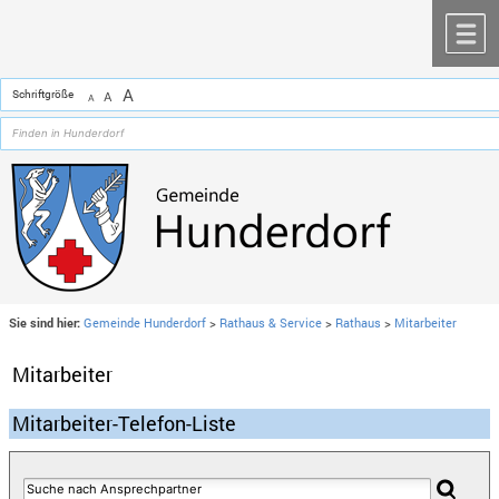
Zum Inhalt
,
zur Navigation
oder
zur Startseite
springen.
chließen
M
A
Schriftgröße
A
A
Sie sind hier:
Gemeinde Hunderdorf
>
Rathaus & Service
>
Rathaus
>
Mitarbeiter
Mitarbeiter
Mitarbeiter-Telefon-Liste