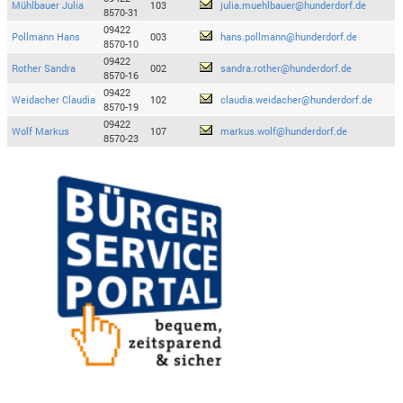
Mühlbauer Julia
103
julia.muehlbauer@hunderdorf.de
8570-31
09422
Pollmann Hans
003
hans.pollmann@hunderdorf.de
8570-10
09422
Rother Sandra
002
sandra.rother@hunderdorf.de
8570-16
09422
Weidacher Claudia
102
claudia.weidacher@hunderdorf.de
8570-19
09422
Wolf Markus
107
markus.wolf@hunderdorf.de
8570-23