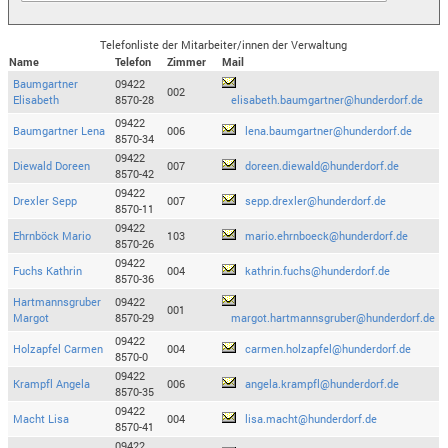
Telefonliste der Mitarbeiter/innen der Verwaltung
Name
Telefon
Zimmer
Mail
Baumgartner
09422
002
Elisabeth
8570-28
elisabeth.baumgartner@hunderdorf.de
09422
Baumgartner Lena
006
lena.baumgartner@hunderdorf.de
8570-34
09422
Diewald Doreen
007
doreen.diewald@hunderdorf.de
8570-42
09422
Drexler Sepp
007
sepp.drexler@hunderdorf.de
8570-11
09422
Ehrnböck Mario
103
mario.ehrnboeck@hunderdorf.de
8570-26
09422
Fuchs Kathrin
004
kathrin.fuchs@hunderdorf.de
8570-36
Hartmannsgruber
09422
001
Margot
8570-29
margot.hartmannsgruber@hunderdorf.de
09422
Holzapfel Carmen
004
carmen.holzapfel@hunderdorf.de
8570-0
09422
Krampfl Angela
006
angela.krampfl@hunderdorf.de
8570-35
09422
Macht Lisa
004
lisa.macht@hunderdorf.de
8570-41
09422