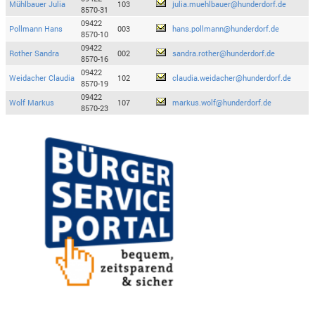
Mühlbauer Julia
103
julia.muehlbauer@hunderdorf.de
8570-31
09422
Pollmann Hans
003
hans.pollmann@hunderdorf.de
8570-10
09422
Rother Sandra
002
sandra.rother@hunderdorf.de
8570-16
09422
Weidacher Claudia
102
claudia.weidacher@hunderdorf.de
8570-19
09422
Wolf Markus
107
markus.wolf@hunderdorf.de
8570-23