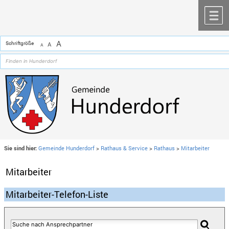
Zum Inhalt
,
zur Navigation
oder
zur Startseite
springen.
chließen
M
A
Schriftgröße
A
A
Sie sind hier:
Gemeinde Hunderdorf
>
Rathaus & Service
>
Rathaus
>
Mitarbeiter
Mitarbeiter
Mitarbeiter-Telefon-Liste