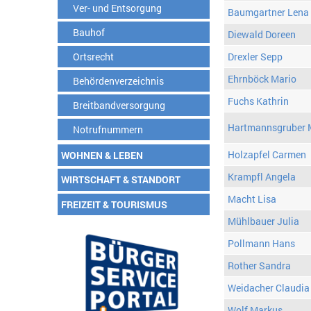
Ver- und Entsorgung
Baumgartner Lena
Bauhof
Diewald Doreen
Ortsrecht
Drexler Sepp
Ehrnböck Mario
Behördenverzeichnis
Fuchs Kathrin
Breitbandversorgung
Hartmannsgruber 
Notrufnummern
Holzapfel Carmen
WOHNEN & LEBEN
Krampfl Angela
WIRTSCHAFT & STANDORT
Macht Lisa
FREIZEIT & TOURISMUS
Mühlbauer Julia
Pollmann Hans
Rother Sandra
Weidacher Claudia
Wolf Markus