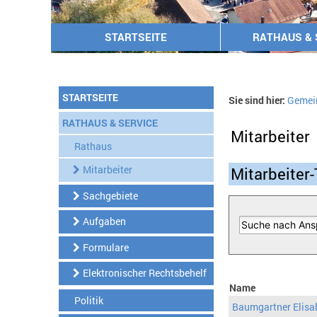
STARTSEITE
RATHAUS & 
STARTSEITE
Sie sind hier:
Gemei
RATHAUS & SERVICE
Mitarbeiter
Rathaus
Mitarbeiter
Mitarbeiter-
Sachgebiete
Aufgaben
Formulare
Elektronischer Rechtsbehelf
Name
Politik
Baumgartner Elisa