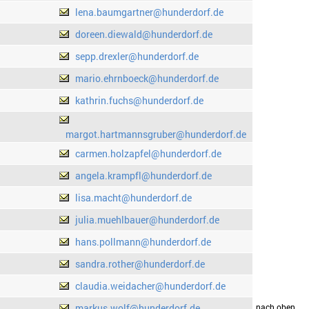
lena.baumgartner@hunderdorf.de
doreen.diewald@hunderdorf.de
sepp.drexler@hunderdorf.de
mario.ehrnboeck@hunderdorf.de
kathrin.fuchs@hunderdorf.de
margot.hartmannsgruber@hunderdorf.de
carmen.holzapfel@hunderdorf.de
angela.krampfl@hunderdorf.de
lisa.macht@hunderdorf.de
julia.muehlbauer@hunderdorf.de
hans.pollmann@hunderdorf.de
sandra.rother@hunderdorf.de
claudia.weidacher@hunderdorf.de
markus.wolf@hunderdorf.de
drucken
nach oben