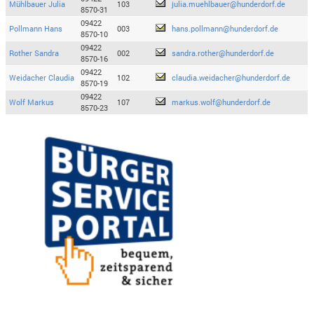
Mühlbauer Julia
103
julia.muehlbauer@hunderdorf.de
8570-31
09422
Pollmann Hans
003
hans.pollmann@hunderdorf.de
8570-10
09422
Rother Sandra
002
sandra.rother@hunderdorf.de
8570-16
09422
Weidacher Claudia
102
claudia.weidacher@hunderdorf.de
8570-19
09422
Wolf Markus
107
markus.wolf@hunderdorf.de
8570-23