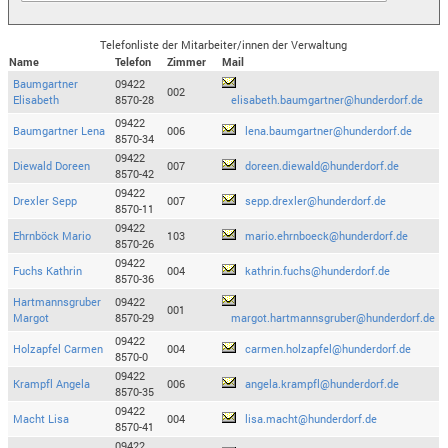
Telefonliste der Mitarbeiter/innen der Verwaltung
Name
Telefon
Zimmer
Mail
Baumgartner
09422
002
Elisabeth
8570-28
elisabeth.baumgartner@hunderdorf.de
09422
Baumgartner Lena
006
lena.baumgartner@hunderdorf.de
8570-34
09422
Diewald Doreen
007
doreen.diewald@hunderdorf.de
8570-42
09422
Drexler Sepp
007
sepp.drexler@hunderdorf.de
8570-11
09422
Ehrnböck Mario
103
mario.ehrnboeck@hunderdorf.de
8570-26
09422
Fuchs Kathrin
004
kathrin.fuchs@hunderdorf.de
8570-36
Hartmannsgruber
09422
001
Margot
8570-29
margot.hartmannsgruber@hunderdorf.de
09422
Holzapfel Carmen
004
carmen.holzapfel@hunderdorf.de
8570-0
09422
Krampfl Angela
006
angela.krampfl@hunderdorf.de
8570-35
09422
Macht Lisa
004
lisa.macht@hunderdorf.de
8570-41
09422