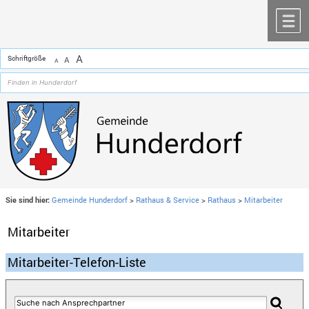
Zum Inhalt
,
zur Navigation
oder
zur Startseite
springen.
chließen
M
A
Schriftgröße
A
A
Sie sind hier:
Gemeinde Hunderdorf
>
Rathaus & Service
>
Rathaus
>
Mitarbeiter
Mitarbeiter
Mitarbeiter-Telefon-Liste