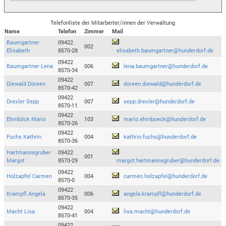
Telefonliste der Mitarbeiter/innen der Verwaltung
Name
Telefon
Zimmer
Mail
Baumgartner
09422
002
Elisabeth
8570-28
elisabeth.baumgartner@hunderdorf.de
09422
Baumgartner Lena
006
lena.baumgartner@hunderdorf.de
8570-34
09422
Diewald Doreen
007
doreen.diewald@hunderdorf.de
8570-42
09422
Drexler Sepp
007
sepp.drexler@hunderdorf.de
8570-11
09422
Ehrnböck Mario
103
mario.ehrnboeck@hunderdorf.de
8570-26
09422
Fuchs Kathrin
004
kathrin.fuchs@hunderdorf.de
8570-36
Hartmannsgruber
09422
001
Margot
8570-29
margot.hartmannsgruber@hunderdorf.de
09422
Holzapfel Carmen
004
carmen.holzapfel@hunderdorf.de
8570-0
09422
Krampfl Angela
006
angela.krampfl@hunderdorf.de
8570-35
09422
Macht Lisa
004
lisa.macht@hunderdorf.de
8570-41
09422