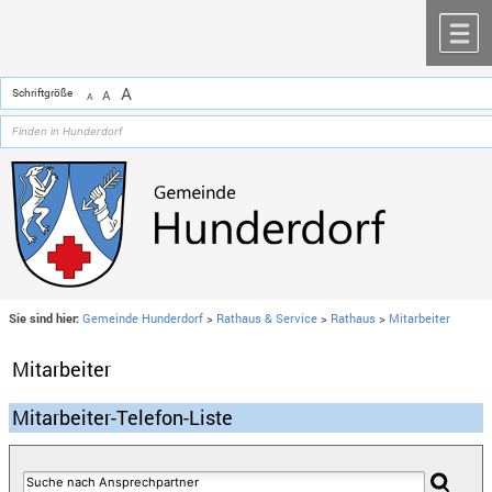
Zum Inhalt
,
zur Navigation
oder
zur Startseite
springen.
chließen
M
A
Schriftgröße
A
A
Sie sind hier:
Gemeinde Hunderdorf
>
Rathaus & Service
>
Rathaus
>
Mitarbeiter
Mitarbeiter
Mitarbeiter-Telefon-Liste