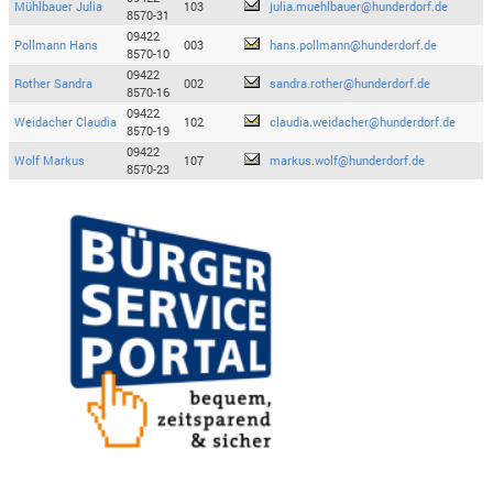
Mühlbauer Julia
103
julia.muehlbauer@hunderdorf.de
8570-31
09422
Pollmann Hans
003
hans.pollmann@hunderdorf.de
8570-10
09422
Rother Sandra
002
sandra.rother@hunderdorf.de
8570-16
09422
Weidacher Claudia
102
claudia.weidacher@hunderdorf.de
8570-19
09422
Wolf Markus
107
markus.wolf@hunderdorf.de
8570-23