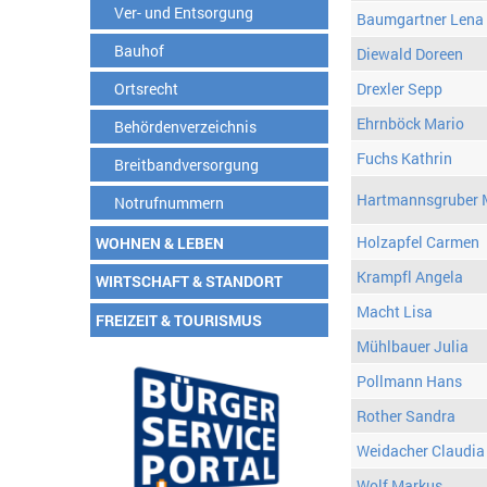
Ver- und Entsorgung
Baumgartner Lena
Bauhof
Diewald Doreen
Ortsrecht
Drexler Sepp
Ehrnböck Mario
Behördenverzeichnis
Fuchs Kathrin
Breitbandversorgung
Hartmannsgruber 
Notrufnummern
Holzapfel Carmen
WOHNEN & LEBEN
Krampfl Angela
WIRTSCHAFT & STANDORT
Macht Lisa
FREIZEIT & TOURISMUS
Mühlbauer Julia
Pollmann Hans
Rother Sandra
Weidacher Claudia
Wolf Markus