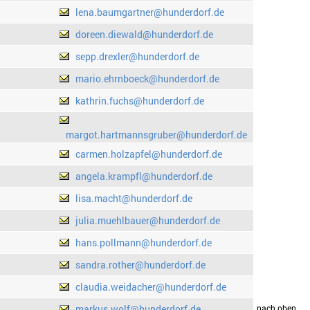
lena.baumgartner@hunderdorf.de
doreen.diewald@hunderdorf.de
sepp.drexler@hunderdorf.de
mario.ehrnboeck@hunderdorf.de
kathrin.fuchs@hunderdorf.de
margot.hartmannsgruber@hunderdorf.de
carmen.holzapfel@hunderdorf.de
angela.krampfl@hunderdorf.de
lisa.macht@hunderdorf.de
julia.muehlbauer@hunderdorf.de
hans.pollmann@hunderdorf.de
sandra.rother@hunderdorf.de
claudia.weidacher@hunderdorf.de
markus.wolf@hunderdorf.de
drucken
nach oben