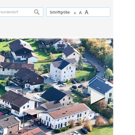
A
suchen
Schriftgröße
A
A