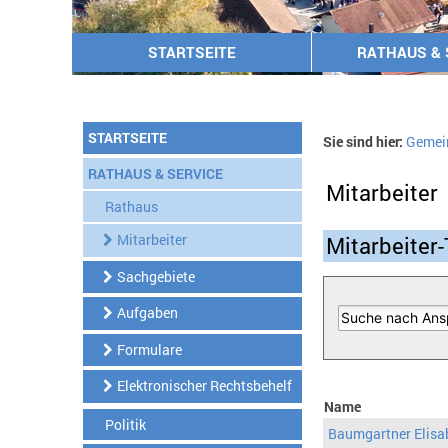
STARTSEITE
RATHAUS & 
STARTSEITE
Sie sind hier:
Gemei
RATHAUS & SERVICE
Mitarbeiter
Rathaus
Mitarbeiter
Mitarbeiter-
Sachgebiete
Aufgaben
Formulare
Elektronischer Rechtsbehelf
Name
Politik
Baumgartner Elisa