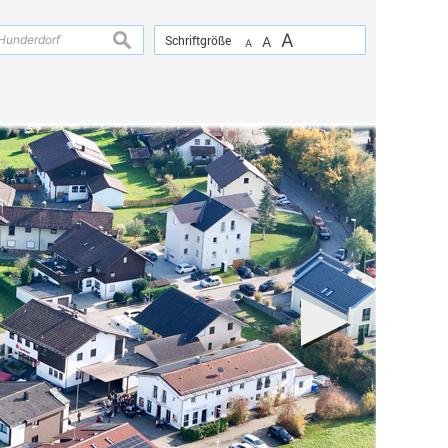
A
suchen
Schriftgröße
A
A