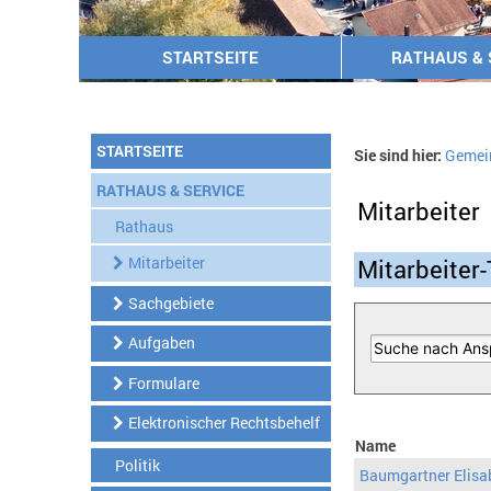
STARTSEITE
RATHAUS & 
STARTSEITE
Sie sind hier:
Gemei
RATHAUS & SERVICE
Mitarbeiter
Rathaus
Mitarbeiter
Mitarbeiter-
Sachgebiete
Aufgaben
Formulare
Elektronischer Rechtsbehelf
Name
Politik
Baumgartner Elisa