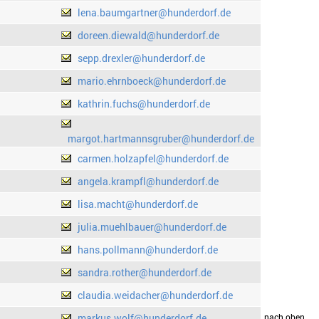
lena.baumgartner@hunderdorf.de
doreen.diewald@hunderdorf.de
sepp.drexler@hunderdorf.de
mario.ehrnboeck@hunderdorf.de
kathrin.fuchs@hunderdorf.de
margot.hartmannsgruber@hunderdorf.de
carmen.holzapfel@hunderdorf.de
angela.krampfl@hunderdorf.de
lisa.macht@hunderdorf.de
julia.muehlbauer@hunderdorf.de
hans.pollmann@hunderdorf.de
sandra.rother@hunderdorf.de
claudia.weidacher@hunderdorf.de
markus.wolf@hunderdorf.de
drucken
nach oben