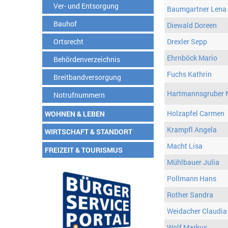
Ver- und Entsorgung
Baumgartner Lena
Bauhof
Diewald Doreen
Ortsrecht
Drexler Sepp
Ehrnböck Mario
Behördenverzeichnis
Fuchs Kathrin
Breitbandversorgung
Hartmannsgruber 
Notrufnummern
Holzapfel Carmen
WOHNEN & LEBEN
Krampfl Angela
WIRTSCHAFT & STANDORT
Macht Lisa
FREIZEIT & TOURISMUS
Mühlbauer Julia
Pollmann Hans
Rother Sandra
Weidacher Claudia
Wolf Markus