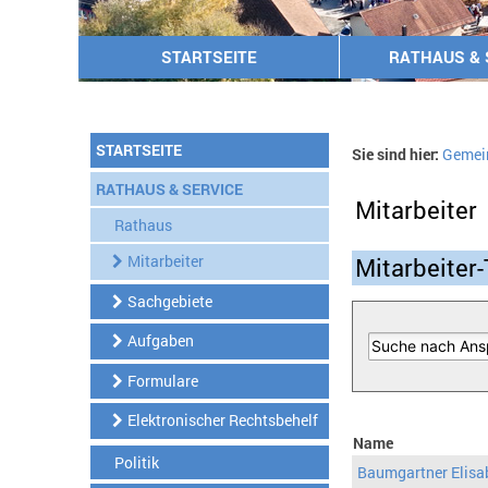
STARTSEITE
RATHAUS & 
STARTSEITE
Sie sind hier:
Gemei
RATHAUS & SERVICE
Mitarbeiter
Rathaus
Mitarbeiter
Mitarbeiter-
Sachgebiete
Aufgaben
Formulare
Elektronischer Rechtsbehelf
Name
Politik
Baumgartner Elisa