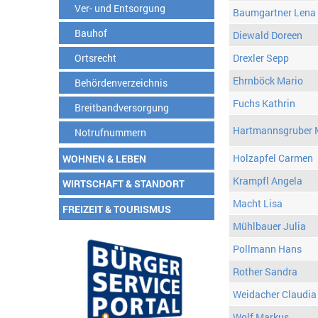
Ver- und Entsorgung
Baumgartner Lena
Bauhof
Diewald Doreen
Ortsrecht
Drexler Sepp
Ehrnböck Mario
Behördenverzeichnis
Fuchs Kathrin
Breitbandversorgung
Hartmannsgruber 
Notrufnummern
Holzapfel Carmen
WOHNEN & LEBEN
Krampfl Angela
WIRTSCHAFT & STANDORT
Macht Lisa
FREIZEIT & TOURISMUS
Mühlbauer Julia
Pollmann Hans
Rother Sandra
Weidacher Claudia
Wolf Markus