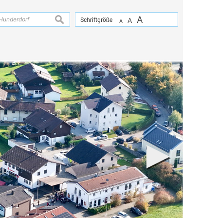
A
suchen
Schriftgröße
A
A