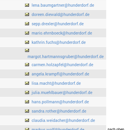
lena.baumgartner@hunderdorf.de
doreen.diewald@hunderdorf.de
sepp.drexler@hunderdorf.de
mario.ehrnboeck@hunderdorf.de
kathrin.fuchs@hunderdorf.de
margot.hartmannsgruber@hunderdorf.de
carmen.holzapfel@hunderdorf.de
angela.krampfl@hunderdorf.de
lisa.macht@hunderdorf.de
julia.muehlbauer@hunderdorf.de
hans.pollmann@hunderdorf.de
sandra.rother@hunderdorf.de
claudia.weidacher@hunderdorf.de
markus.wolf@hunderdorf.de
drucken
nach oben