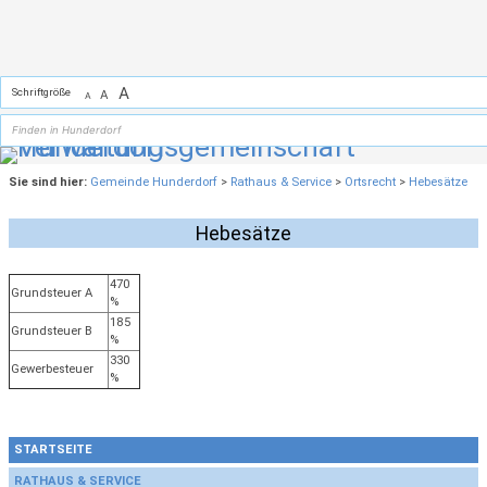
Zum Inhalt
,
zur Navigation
oder
zur Startseite
springen.
A
Schriftgröße
A
A
Sie sind hier:
Gemeinde Hunderdorf
>
Rathaus & Service
>
Ortsrecht
>
Hebesätze
Hebesätze
470
Grundsteuer A
%
185
Grundsteuer B
%
330
Gewerbesteuer
%
STARTSEITE
RATHAUS & SERVICE