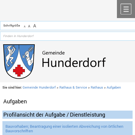
Zum Inhalt
,
zur Navigation
oder
zur Startseite
springen.
chließen
M
A
Schriftgröße
A
A
Sie sind hier:
Gemeinde Hunderdorf
>
Rathaus & Service
>
Rathaus
>
Aufgaben
Aufgaben
Profilansicht der Aufgabe / Dienstleistung
Bauvorhaben; Beantragung einer isolierten Abweichung von örtlichen
Bauvorschriften