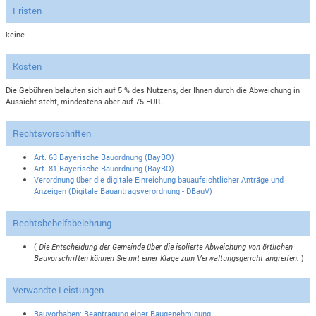
Fristen
keine
Kosten
Die Gebühren belaufen sich auf 5 % des Nutzens, der Ihnen durch die Abweichung in
Aussicht steht, mindestens aber auf 75 EUR.
Rechtsvorschriften
Art. 63 Bayerische Bauordnung (BayBO)
Art. 81 Bayerische Bauordnung (BayBO)
Verordnung über die digitale Einreichung bauaufsichtlicher Anträge und
Anzeigen (Digitale Bauantragsverordnung - DBauV)
Rechtsbehelfsbelehrung
(
Die Entscheidung der Gemeinde über die isolierte Abweichung von örtlichen
Bauvorschriften können Sie mit einer Klage zum Verwaltungsgericht angreifen.
)
Verwandte Leistungen
Bauvorhaben; Beantragung einer Baugenehmigung