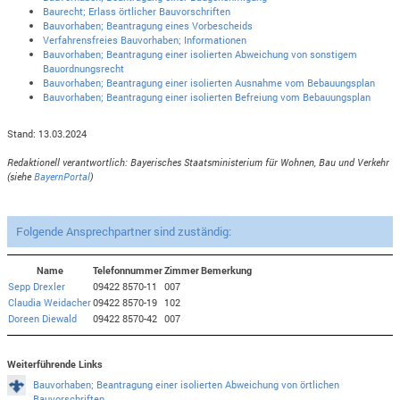
Baurecht; Erlass örtlicher Bauvorschriften
Bauvorhaben; Beantragung eines Vorbescheids
Verfahrensfreies Bauvorhaben; Informationen
Bauvorhaben; Beantragung einer isolierten Abweichung von sonstigem
Bauordnungsrecht
Bauvorhaben; Beantragung einer isolierten Ausnahme vom Bebauungsplan
Bauvorhaben; Beantragung einer isolierten Befreiung vom Bebauungsplan
Stand: 13.03.2024
Redaktionell verantwortlich: Bayerisches Staatsministerium für Wohnen, Bau und Verkehr
(siehe
BayernPortal
)
Folgende Ansprechpartner sind zuständig:
Name
Telefonnummer
Zimmer
Bemerkung
Sepp Drexler
09422 8570-11
007
Claudia Weidacher
09422 8570-19
102
Doreen Diewald
09422 8570-42
007
Weiterführende Links
Bauvorhaben; Beantragung einer isolierten Abweichung von örtlichen
Bauvorschriften