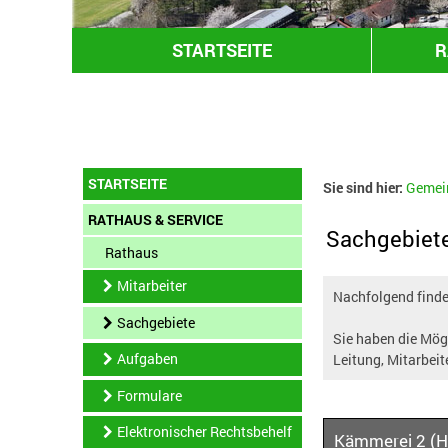
STARTSEITE
R
STARTSEITE
Sie sind hier:
Gemei
RATHAUS & SERVICE
Sachgebiet
Rathaus
Mitarbeiter
Nachfolgend finden
Sachgebiete
Sie haben die Mögl
Aufgaben
Leitung, Mitarbeit
Formulare
Elektronischer Rechtsbehelf
Kämmerei 2 (H