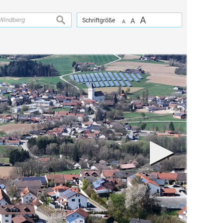
A
suchen
Schriftgröße
A
A