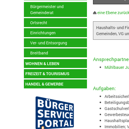
Bürgermeister und
Gemeinderat
eine Ebene zurüc
Ortsrecht
Haushalts- und F
Einrichtungen
Gemeinden, VG un
Ver- und Entsorgung
Breitband
Ansprechpartner
WOHNEN & LEBEN
Mühlbauer Ju
FREIZEIT & TOURISMUS
HANDEL & GEWERBE
Aufgaben:
Arbeitssiche
Beteiligungs
Gastschulver
Gewerbesteuer
Haushaltspl
Immobilien; 