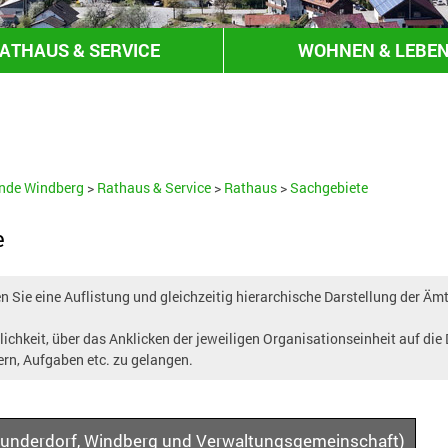
ATHAUS & SERVICE
WOHNEN & LEBE
HANDEL & GEWERBE
nde Windberg
>
Rathaus & Service
>
Rathaus
>
Sachgebiete
e
 Sie eine Auflistung und gleichzeitig hierarchische Darstellung der Äm
ichkeit, über das Anklicken der jeweiligen Organisationseinheit auf die
ern, Aufgaben etc. zu gelangen.
underdorf, Windberg und Verwaltungsgemeinschaft)