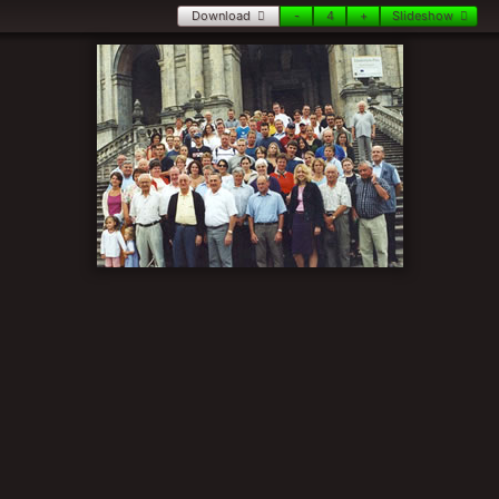
Download
-
4
+
Slideshow